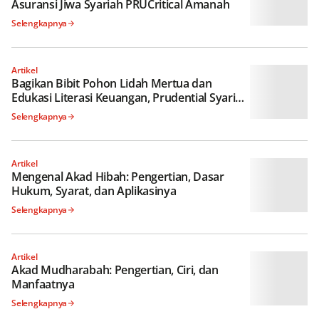
Asuransi Jiwa Syariah PRUCritical Amanah
Selengkapnya
Artikel
Bagikan Bibit Pohon Lidah Mertua dan
Edukasi Literasi Keuangan, Prudential Syariah
Perkuat Komitmen untuk Masa Depan
Selengkapnya
Berkelanjutan
Artikel
Mengenal Akad Hibah: Pengertian, Dasar
Hukum, Syarat, dan Aplikasinya
Selengkapnya
Artikel
Akad Mudharabah: Pengertian, Ciri, dan
Manfaatnya
Selengkapnya