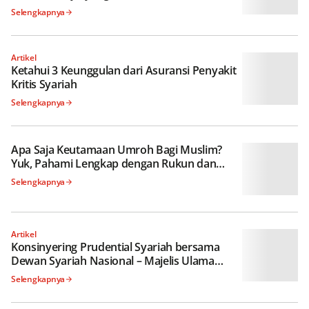
Selengkapnya
Artikel
Ketahui 3 Keunggulan dari Asuransi
Penyakit Kritis Syariah
Selengkapnya
Apa Saja Keutamaan Umroh Bagi Muslim?
Yuk, Pahami Lengkap dengan Rukun dan
Macamnya!
Selengkapnya
Artikel
Konsinyering Prudential Syariah bersama
Dewan Syariah Nasional – Majelis Ulama
Indonesia (DSN – MUI): Perkuat Komitmen,
Selengkapnya
Wujudkan Inovasi Produk Asuransi
Syariah!