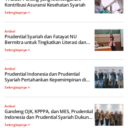
Kontribusi Asuransi Kesehatan Syariah
Selengkapnya
Artikel
Prudential Syariah dan Fatayat NU
Bermitra untuk Tingkatkan Literasi dan
Inklusi Keuangan Syariah
Selengkapnya
Artikel
Prudential Indonesia dan Prudential
Syariah Pertahankan Kepemimpinan di
Industri Asuransi Jiwa Guna Wujudkan
Selengkapnya
Perlindungan Berkelanjutan Kini dan Nanti
Artikel
Gandeng OJK, KPPPA, dan MES, Prudential
Indonesia dan Prudential Syariah Dukung
Jutaan Perempuan Indonesia Tingkatkan
Selengkapnya