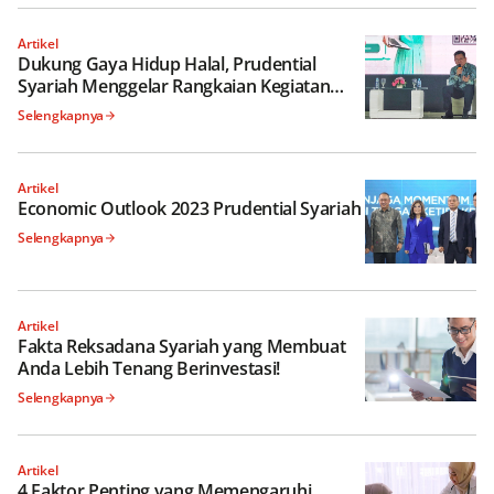
Artikel
Dukung Gaya Hidup Halal, Prudential
Syariah Menggelar Rangkaian Kegiatan
Literasi dan Inklusi di Jogja Halal Fest (JHF)
Selengkapnya
2022
Artikel
Economic Outlook 2023 Prudential Syariah
Selengkapnya
Artikel
Fakta Reksadana Syariah yang Membuat
Anda Lebih Tenang Berinvestasi!
Selengkapnya
Artikel
4 Faktor Penting yang Memengaruhi