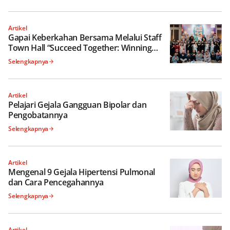
Literasi Keuangan
Artikel
Gapai Keberkahan Bersama Melalui Staff
Town Hall “Succeed Together: Winning
With The Sharia Community”
Selengkapnya
Artikel
Pelajari Gejala Gangguan Bipolar dan
Pengobatannya
Selengkapnya
Artikel
Mengenal 9 Gejala Hipertensi Pulmonal
dan Cara Pencegahannya
Selengkapnya
Artikel