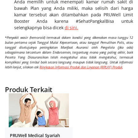
Anda memilih untuk menempati kamar rumah sakit di
bawah Plan yang Anda miliki, maka selisih dari harga
kamar tersebut akan ditambahkan pada PRUWell Limit
Booster Anda karena #SehatPangkalBisa untuk
selengkapnya bisa dicek
di sini.
*
Penyakit wasir (hemoroid) termasuk dalam kondisi yang dikenakan masa tunggu 12
bulan pertama sejak Tanggal Mulai Kepesertaan, atau tanggal Pemulihan Polis, atau
tanggal disetujuinya peningkatan Manfaat Asuransi oleh Pengelola (jika ada)
sebagaimana tercantum dalam Endorsemen, tergantung mana yang paling akhir, baik
Peserta Yang Diasuransikan telah mengetahui atau tidak mengetahui, termasuk
komplikasi yang timbul baik secara langsung maupun tidak langsung. Untuk informasi
lebih lanjut, silakan cek
Ringkasan Informasi Produk dan Layanan (RIPLAY) Produk
.
Produk Terkait
PRUWell Medical Syariah