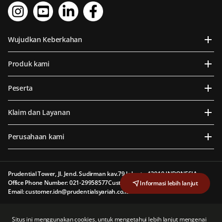
Wujudkan Keberkahan
Produk kami
Peserta
Klaim dan Layanan
Perusahaan kami
Prudential Tower, Jl. Jend. Sudirman kav.79 Jakarta 12910 INDONESIA
Office Phone Number: 021-29958577
Customer Line: 1500 577
Informasi lebih lanjut
Email: customer.idn@prudentialsyariah.co.id
PT Prudential Sharia Life Assurance (Prudential Syariah) berizin dan diawasi oleh
Situs ini menggunakan cookies, untuk mengetahui lebih lanjut mengenai
Otoritas Jasa Keuangan