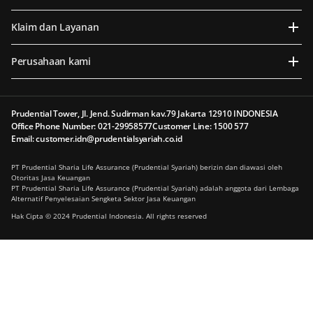
Klaim dan Layanan
Perusahaan kami
Prudential Tower, Jl. Jend. Sudirman kav.79 Jakarta 12910 INDONESIA
Office Phone Number: 021-29958577
Customer Line: 1500 577
Email: customer.idn@prudentialsyariah.co.id
PT Prudential Sharia Life Assurance (Prudential Syariah) berizin dan diawasi oleh
Otoritas Jasa Keuangan
PT Prudential Sharia Life Assurance (Prudential Syariah) adalah anggota dari Lembaga
Alternatif Penyelesaian Sengketa Sektor Jasa Keuangan
Hak Cipta © 2024 Prudential Indonesia. All rights reserved