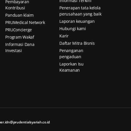
Informasi Terkini
Pembayaran
Kontribusi
Penerapan tata kelola
perusahaan yang baik
Panduan klaim
Laporan keuangan
PRUMedical Network
Hubungi kami
PRUConcierge
Karir
Program Wakaf
Daftar Mitra Bisnis
Informasi Dana
Investasi
Penanganan
pengaduan
Laporkan Isu
Keamanan
er.idn@prudentialsyariah.co.id