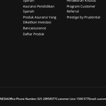
Syariah
Penawaran Khusus
Asuransi Pendidikan
Program Customer
Syariah
Referral
Produk Asuransi Yang
Prestige by Prudential
Dikaitkan Investasi
Bancassurance
Daftar Produk
ONESIA
Office Phone Number: 021-29958577
Customer Line: 1500 577
Email: custom