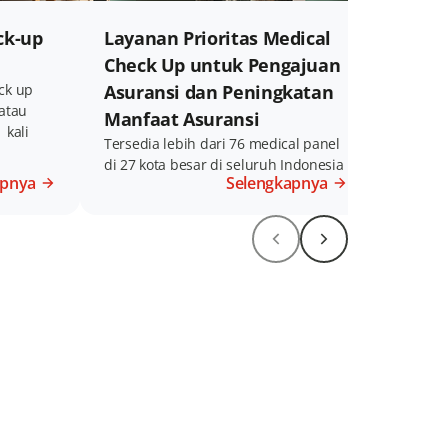
ck-up
Layanan Prioritas Medical
Prest
Check Up untuk Pengajuan
Layanan
untuk N
ck up
Asuransi dan Peningkatan
 atau
Manfaat Asuransi
 kali
Tersedia lebih dari 76 medical panel
di 27 kota besar di seluruh Indonesia
apnya
Selengkapnya