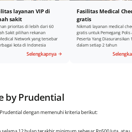
ilitas layanan VIP di
Fasilitas Medical Che
ah sakit
gratis
an prioritas di lebih dari 60
Nikmati layanan medical che
h Sakit pilihan rekanan
gratis untuk Pemegang Polis
edical Network yang tersebar
Peserta Yang Diasuransikan 1
erbagai kota di Indonesia
dalam setiap 2 tahun
Selengkapnya
Selengk
ge by Prudential
 Prudential dengan memenuhi kriteria berikut:
 selama 12 bulan terakhir minimum sebesar Rp500 Juta, atau