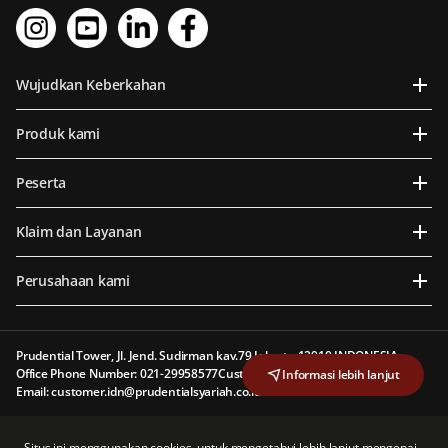
Wujudkan Keberkahan
Produk kami
Peserta
Klaim dan Layanan
Perusahaan kami
Prudential Tower, Jl. Jend. Sudirman kav.79 Jakarta 12910 INDONESIA
Office Phone Number: 021-29958577
Customer Line: 1500 577
Informasi lebih lanjut
Email: customer.idn@prudentialsyariah.co.id
PT Prudential Sharia Life Assurance (Prudential Syariah) berizin dan diawasi oleh
Situs ini menggunakan cookies, untuk mengetahui lebih lanjut mengenai
Otoritas Jasa Keuangan