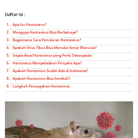
Daftar Isi :
Apa Itu Hantavirus?
Mengapa Hantavirus Bisa Berbahaya?
Bagaimana Cara Penularan Hantavirus?
Apakah Virus Tikus Bisa Menular Antar Manusia?
Gejala Awal Hantavirus yang Perlu Diwaspadai
Hantavirus Menyebabkan Penyakit Apa?
Apakah Hantavirus Sudah Ada di Indonesia?
Apakah Hantavirus Bisa Sembuh?
Langkah Pencegahan Hantavirus