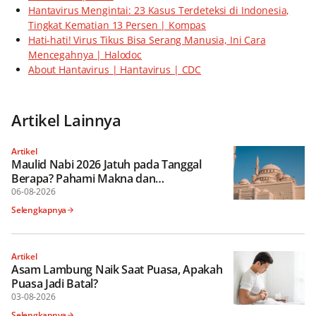
Hantavirus Mengintai: 23 Kasus Terdeteksi di Indonesia,
Tingkat Kematian 13 Persen | Kompas
Hati-hati! Virus Tikus Bisa Serang Manusia, Ini Cara
Mencegahnya | Halodoc
About Hantavirus | Hantavirus | CDC
Artikel Lainnya
Artikel
Maulid Nabi 2026 Jatuh pada Tanggal
Berapa? Pahami Makna dan
Keutamaannya
06-08-2026
Selengkapnya
Artikel
Asam Lambung Naik Saat Puasa, Apakah
Puasa Jadi Batal?
03-08-2026
Selengkapnya