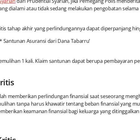
Syariah
dari Prudential Syariah, jika Pemegang Polis menderita
it yang dialami atau tidak sedang melakukan pengobatan sela
itis tahap akhir yang perlindungannya dapat diperpanjang hin
 Santunan Asuransi dari Dana Tabarru’
mulihan 1 kali. Klaim santunan dapat berupa pembayaran pen
itis
alah memberikan perlindungan finansial saat seseorang mengh
mulihan tanpa harus khawatir tentang beban finansial yang mun
 memberikan keamanan finansial bagi keluarga yang ditinggalka