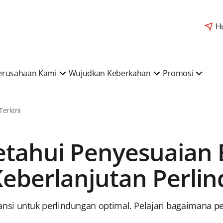
H
erusahaan Kami
Wujudkan Keberkahan
Promosi
 Terkini
etahui Penyesuaian 
Keberlanjutan Perli
si untuk perlindungan optimal. Pelajari bagaimana p