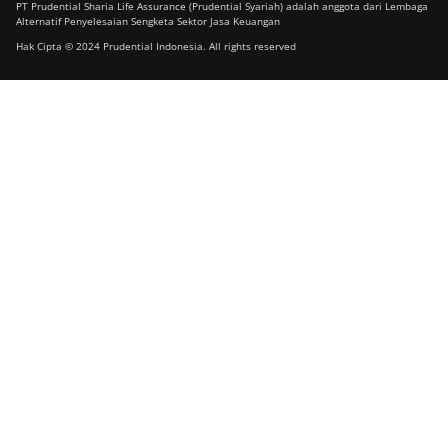
PT Prudential Sharia Life Assurance (Prudential Syariah) adalah anggota dari Lembaga
Alternatif Penyelesaian Sengketa Sektor Jasa Keuangan
Hak Cipta © 2024 Prudential Indonesia. All rights reserved