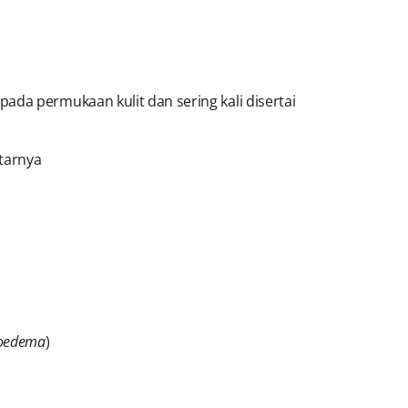
ada permukaan kulit dan sering kali disertai
itarnya
oedema
)