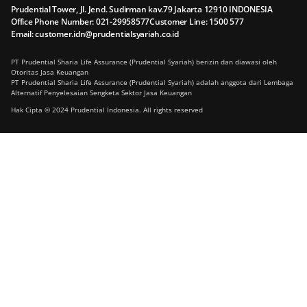
Prudential Tower, Jl. Jend. Sudirman kav.79 Jakarta 12910 INDONESIA
Office Phone Number: 021-29958577
Customer Line: 1500 577
Email: customer.idn@prudentialsyariah.co.id
PT Prudential Sharia Life Assurance (Prudential Syariah) berizin dan diawasi oleh
Otoritas Jasa Keuangan
PT Prudential Sharia Life Assurance (Prudential Syariah) adalah anggota dari Lembaga
Alternatif Penyelesaian Sengketa Sektor Jasa Keuangan
Hak Cipta © 2024 Prudential Indonesia. All rights reserved