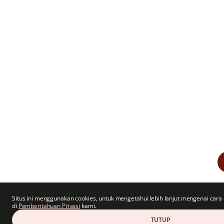
Situs ini menggunakan cookies, untuk mengetahui lebih lanjut mengenai cara 
di
Pemberitahuan Privasi
kami.
TUTUP