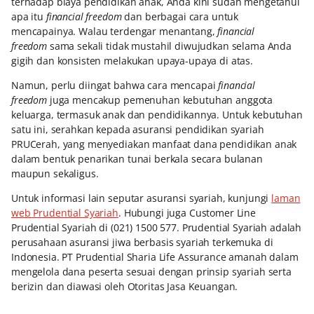
terhadap biaya pendidikan anak, Anda kini sudah mengetahui
apa itu
financial freedom
dan berbagai cara untuk
mencapainya. Walau terdengar menantang,
financial
freedom
sama sekali tidak mustahil diwujudkan selama Anda
gigih dan konsisten melakukan upaya-upaya di atas.
Namun, perlu diingat bahwa cara mencapai
financial
freedom
juga mencakup pemenuhan kebutuhan anggota
keluarga, termasuk anak dan pendidikannya. Untuk kebutuhan
satu ini, serahkan kepada asuransi pendidikan syariah
PRUCerah, yang menyediakan manfaat dana pendidikan anak
dalam bentuk penarikan tunai berkala secara bulanan
maupun sekaligus.
Untuk informasi lain seputar asuransi syariah, kunjungi
laman
web Prudential Syariah
. Hubungi juga Customer Line
Prudential Syariah di (021) 1500 577. Prudential Syariah adalah
perusahaan asuransi jiwa berbasis syariah terkemuka di
Indonesia. PT Prudential Sharia Life Assurance amanah dalam
mengelola dana peserta sesuai dengan prinsip syariah serta
berizin dan diawasi oleh Otoritas Jasa Keuangan.