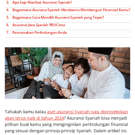
Apa Saja Manfaat Asuransi Syariah?
Bagaimana Asuransi Syariah Membantu Membangun Finansial Kamu?
Bagaimana Cara Memilih Asuransi Syariah yang Tepat?
Asuransi Jiwa Syariah PRUCinta
Rencanakan Perlindungan Anda
Tahukah kamu kalau
aset asuransi Syariah juga diproyeksikan
akan terus naik di tahun 2024
? Asuransi Syariah bisa menjadi
pilihan buat kamu yang menginginkan perlindungan finansial
yang sesuai dengan prinsip-prinsip Syariah. Dalam artikel ini,