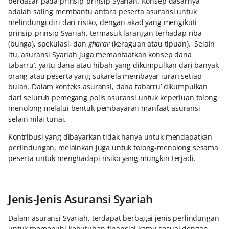
berdasar pada prinsip-prinsip Syariah. Konsep dasarnya
adalah saling membantu antara peserta asuransi untuk
melindungi diri dari risiko, dengan akad yang mengikuti
prinsip-prinsip Syariah, termasuk larangan terhadap riba
(bunga), spekulasi, dan
gharar
(keraguan atau tipuan). Selain
itu, asuransi Syariah juga memanfaatkan konsep dana
tabarru’, yaitu dana atau hibah yang dikumpulkan dari banyak
orang atau peserta yang sukarela membayar iuran setiap
bulan. Dalam konteks asuransi, dana tabarru’ dikumpulkan
dari seluruh pemegang polis asuransi untuk keperluan tolong
menolong melalui bentuk pembayaran manfaat asuransi
selain nilai tunai.
Kontribusi yang dibayarkan tidak hanya untuk mendapatkan
perlindungan, melainkan juga untuk tolong-menolong sesama
peserta untuk menghadapi risiko yang mungkin terjadi.
Jenis-Jenis Asuransi Syariah
Dalam asuransi Syariah, terdapat berbagai jenis perlindungan
untuk memenuhi kebutuhan finansial kamu sesuai dengan