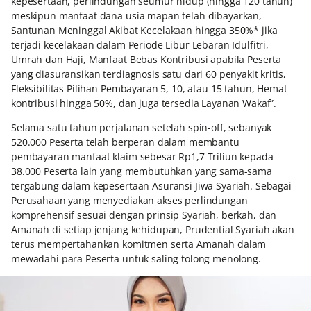
kepesertaan, perlindungan seumur hidup (hingga 120 tahun)
meskipun manfaat dana usia mapan telah dibayarkan,
Santunan Meninggal Akibat Kecelakaan hingga 350%* jika
terjadi kecelakaan dalam Periode Libur Lebaran Idulfitri,
Umrah dan Haji, Manfaat Bebas Kontribusi apabila Peserta
yang diasuransikan terdiagnosis satu dari 60 penyakit kritis,
Fleksibilitas Pilihan Pembayaran 5, 10, atau 15 tahun, Hemat
kontribusi hingga 50%, dan juga tersedia Layanan Wakaf”.
Selama satu tahun perjalanan setelah spin-off, sebanyak
520.000 Peserta telah berperan dalam membantu
pembayaran manfaat klaim sebesar Rp1,7 Triliun kepada
38.000 Peserta lain yang membutuhkan yang sama-sama
tergabung dalam kepesertaan Asuransi Jiwa Syariah. Sebagai
Perusahaan yang menyediakan akses perlindungan
komprehensif sesuai dengan prinsip Syariah, berkah, dan
Amanah di setiap jenjang kehidupan, Prudential Syariah akan
terus mempertahankan komitmen serta Amanah dalam
mewadahi para Peserta untuk saling tolong menolong.