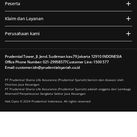
Peserta
Klaim dan Layanan
Perusahaan kami
Prudential Tower, Jl. Jend. Sudirman kav.79 Jakarta 12910 INDONESIA
Office Phone Number: 021-29958577
Customer Line: 1500 577
Email: customer.idn@prudentialsyariah.co.id
PT Prudential Sharia Life Assurance (Prudential Syariah) berizin dan diawasi oleh
Otoritas Jasa Keuangan
PT Prudential Sharia Life Assurance (Prudential Syariah) adalah anggota dari Lembaga
Alternatif Penyelesaian Sengketa Sektor Jasa Keuangan
Hak Cipta © 2024 Prudential Indonesia. All rights reserved