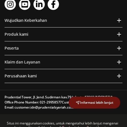
Wujudkan Keberkahan
Produk kami
Peserta
Klaim dan Layanan
Perusahaan kami
Prudential Tower, Jl. Jend. Sudirman kav.79 Jakarta 12910 INDONESIA
Office Phone Number: 021-29958577
Customer Line: 1500 577
Informasi lebih lanjut
Email: customer.idn@prudentialsyariah.co.id
PT Prudential Sharia Life Assurance (Prudential Syariah) berizin dan diawasi oleh
Situs ini menggunakan cookies, untuk mengetahui lebih lanjut mengenai
Otoritas Jasa Keuangan