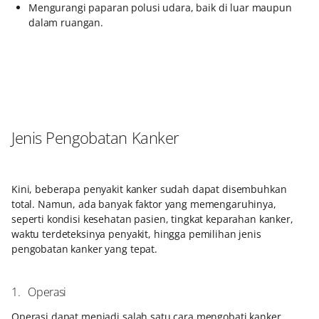
Mengurangi paparan polusi udara, baik di luar maupun
dalam ruangan.
Jenis Pengobatan Kanker
Kini, beberapa penyakit kanker sudah dapat disembuhkan
total. Namun, ada banyak faktor yang memengaruhinya,
seperti kondisi kesehatan pasien, tingkat keparahan kanker,
waktu terdeteksinya penyakit, hingga pemilihan jenis
pengobatan kanker yang tepat.
1. Operasi
Operasi dapat menjadi salah satu cara mengobati kanker,