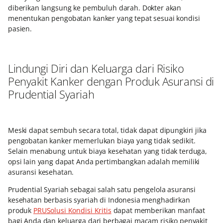
diberikan langsung ke pembuluh darah. Dokter akan
menentukan pengobatan kanker yang tepat sesuai kondisi
pasien.
Lindungi Diri dan Keluarga dari Risiko
Penyakit Kanker dengan Produk Asuransi di
Prudential Syariah
Meski dapat sembuh secara total, tidak dapat dipungkiri jika
pengobatan kanker memerlukan biaya yang tidak sedikit.
Selain menabung untuk biaya kesehatan yang tidak terduga,
opsi lain yang dapat Anda pertimbangkan adalah memiliki
asuransi kesehatan.
Prudential Syariah sebagai salah satu pengelola asuransi
kesehatan berbasis syariah di Indonesia menghadirkan
produk
PRUSolusi Kondisi Kritis
dapat memberikan manfaat
bagi Anda dan keluarga dari berbagai macam risiko penyakit