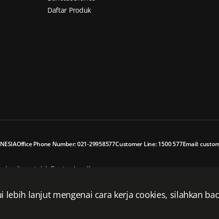
Daftar Produk
ONESIA
Office Phone Number: 021-29958577
Customer Line: 1500 577
Email: custom
in dan diawasi oleh Otoritas Jasa Keuangan
lah anggota dari Lembaga Alternatif Penyelesaian Sengketa Sektor Jasa Keuangan
lebih lanjut mengenai cara kerja cookies, silahkan ba