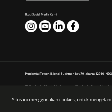
Ikuti Sosial Media Kami
Prudential Tower, Jl. Jend. Sudirman kav.79 Jakarta 12910 IND
PT Prudential Sharia Life Assurance (Prudential Syariah) beriz
PT Prudential Sharia Life Assurance (Prudential Syariah) ada
Hak Cipta © 2024 Prudential Indonesia. All rights reserved
Situs ini menggunakan cookies, untuk mengetahui 