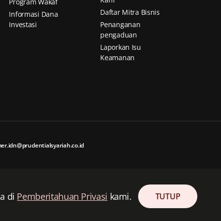
Program Wakaf
Daftar Mitra Bisnis
Informasi Dana
Investasi
Penanganan
pengaduan
Laporkan Isu
Keamanan
er.idn@prudentialsyariah.co.id
ca di
Pemberitahuan Privasi
kami.
Informasi lebih lanjut
TUTUP