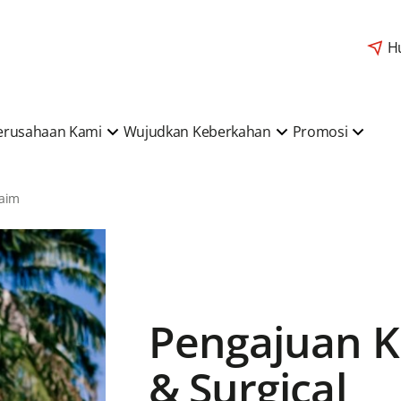
H
erusahaan Kami
Wujudkan Keberkahan
Promosi
laim
Pengajuan K
& Surgical