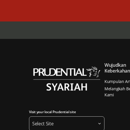
Wujudkan
Keberkaha
Kumpulan Art
Melangkah B
Kami
Visit your local Prudential site
Select Site