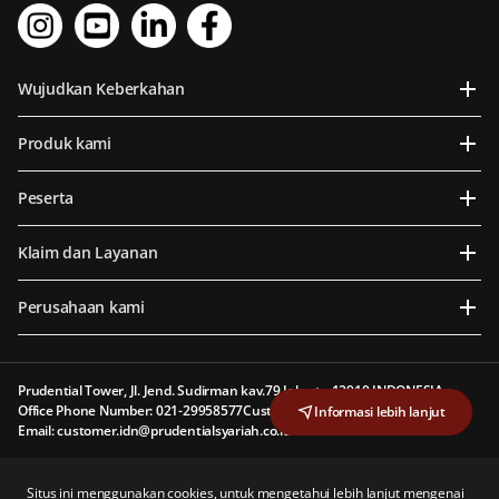
Wujudkan Keberkahan
Produk kami
Peserta
Klaim dan Layanan
Perusahaan kami
Prudential Tower, Jl. Jend. Sudirman kav.79 Jakarta 12910 INDONESIA
Office Phone Number: 021-29958577
Customer Line: 1500 577
Informasi lebih lanjut
Email: customer.idn@prudentialsyariah.co.id
PT Prudential Sharia Life Assurance (Prudential Syariah) berizin dan diawasi oleh
Situs ini menggunakan cookies, untuk mengetahui lebih lanjut mengenai
Otoritas Jasa Keuangan